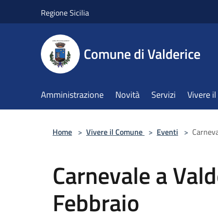
Salta al contenuto principale
Regione Sicilia
Comune di Valderice
Amministrazione
Novità
Servizi
Vivere 
Home
>
Vivere il Comune
>
Eventi
>
Carneva
Carnevale a Valde
Febbraio