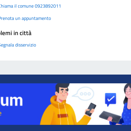
Chiama il comune 0923892011
Prenota un appuntamento
lemi in città
Segnala disservizio