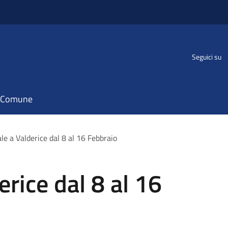
Seguici su
il Comune
le a Valderice dal 8 al 16 Febbraio
rice dal 8 al 16