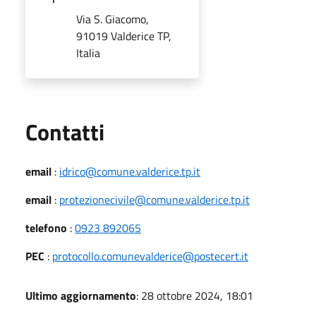
Via S. Giacomo,
91019 Valderice TP,
Italia
Utili
Contatti
email
:
idrico@comune.valderice.tp.it
email
:
protezionecivile@comune.valderice.tp.it
telefono
:
0923 892065
PEC
:
protocollo.comunevalderice@postecert.it
Ultimo aggiornamento
: 28 ottobre 2024, 18:01