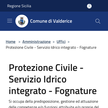
Salta al contenuto principale
Regione Sicilia
Comune di Valderice
Home
>
Amministrazione
>
Uffici
>
Protezione Civile - Servizio Idrico integrato - Fognature
Protezione Civile -
Servizio Idrico
integrato - Fognature
Si occupa della predisposizione, gestione ed attuazione
delle competenze e/o funzioni attribuite e/o proprie del