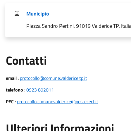
Municipio
Piazza Sandro Pertini, 91019 Valderice TP, Itali
Utili
Contatti
email
:
protocollo@comune.valderice.tp.it
telefono
:
0923 892011
PEC
:
protocollo.comunevalderice@postecert.it
Ulteriori Informazioni