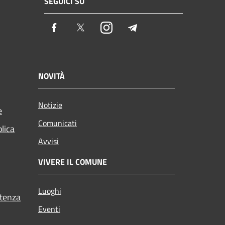
SEGUICI SU
Facebook
Twitter
Instagram
Telegram
NOVITÀ
Notizie
e
Comunicati
blica
Avvisi
VIVERE IL COMUNE
Luoghi
stenza
Eventi