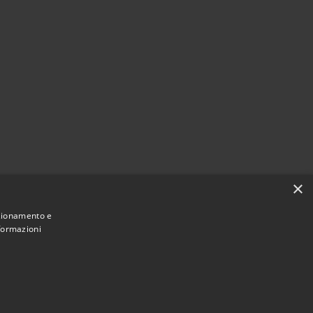
×
lianza
nzionamento e
nformazioni
Municipium
Accesso redazione
Valderice • Powered by
•