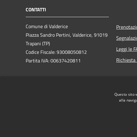
CONTATTI
Comune di Valderice
Prenotaz
Piazza Sandro Pertini, Valderice, 91019
Segnalazi
Trapani (TP)
Leggi le 
Codice Fiscale: 93008050812
Richiesta
Partita IVA: 00637420811
PEC:
protocollo.comunevalderice@postecert.it
Questo sito 
Centralino Unico: 0923892011
alla navig
RSS
Accessibilità
Privacy
Cookie
Mappa de