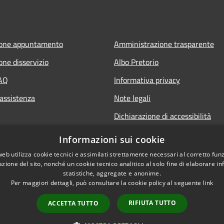
ione appuntamento
Amministrazione trasparente
one disservizio
Albo Pretorio
FAQ
Informativa privacy
 assistenza
Note legali
Dichiarazione di accessibilità
Informativa Privacy Videosorveg
Informazioni sui cookie
web utilizza cookie tecnici e assimilati strettamente necessari al corretto fu
azione del sito, nonché un cookie tecnico analitico al solo fine di elaborare i
statistiche, aggregate e anonime.
Per maggiori dettagli, può consultare la cookie policy al seguente
link
RIFIUTA TUTTO
ACCETTA TUTTO
l sito
Copyright © 2026 • Comune di 