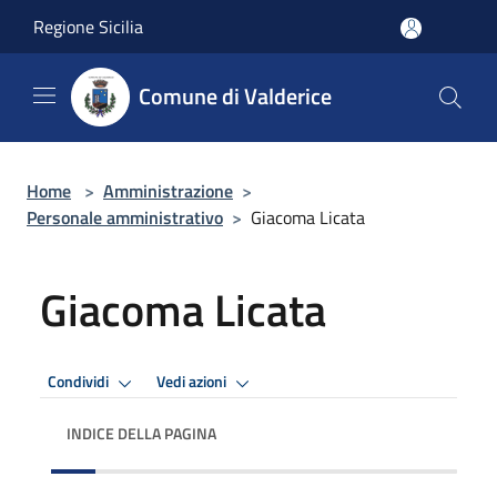
Salta al contenuto principale
Regione Sicilia
Comune di Valderice
Home
>
Amministrazione
>
Personale amministrativo
>
Giacoma Licata
Giacoma Licata
Condividi
Vedi azioni
INDICE DELLA PAGINA