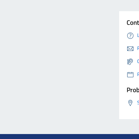
Cont
Prob