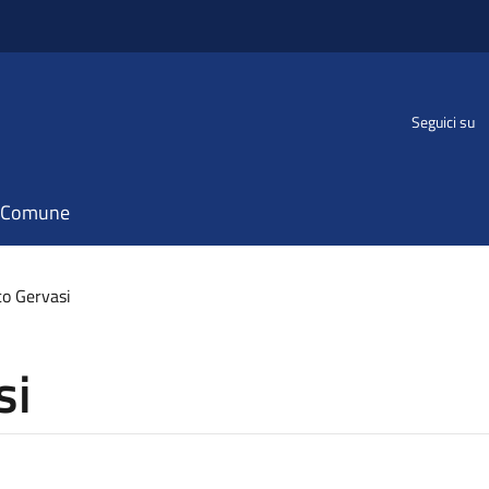
Seguici su
il Comune
o Gervasi
si