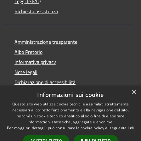
Leggi le FAQ
Richiesta assistenza
Amministrazione trasparente
Albo Pretorio
Informativa privacy
Note legali
Dichiarazione di accessibilità
×
Informativa Privacy Videosorveglianza
Informazioni sui cookie
Questo sito web utilizza cookie tecnici e assimilati strettamente
necessari al corretto funzionamento e alla navigazione del sito,
nonché un cookie tecnico analitico al solo fine di elaborare
informazioni statistiche, aggregate e anonime.
RSS
Copyright © 2026 • Comune di
Per maggiori dettagli, può consultare la cookie policy al seguente
link
Accessibilità
Valderice • Powered by
Privacy
Municipium
Accesso
•
RIFIUTA TUTTO
ACCETTA TUTTO