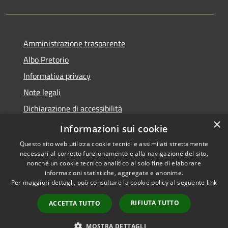
Amministrazione trasparente
Albo Pretorio
Informativa privacy
Note legali
Dichiarazione di accessibilità
×
Informativa Privacy Videosorveglianza
Informazioni sui cookie
Questo sito web utilizza cookie tecnici e assimilati strettamente
necessari al corretto funzionamento e alla navigazione del sito,
nonché un cookie tecnico analitico al solo fine di elaborare
informazioni statistiche, aggregate e anonime.
RSS
Copyright © 2026 • Comune di
Per maggiori dettagli, può consultare la cookie policy al seguente
link
Accessibilità
Valderice • Powered by
Privacy
Municipium
Accesso
•
RIFIUTA TUTTO
ACCETTA TUTTO
Cookie
redazione
Mappa del sito
MOSTRA DETTAGLI