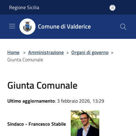
Salta al contenuto principale
Regione Sicilia
Comune di Valderice
Home
>
Amministrazione
>
Organi di governo
>
Giunta Comunale
Giunta Comunale
Ultimo aggiornamento
: 3 febbraio 2026, 13:29
Sindaco - Francesco Stabile