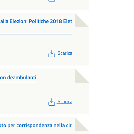
alia Elezioni Politiche 2018 Elet
PDF
Scarica
 non deambulanti
PDF
Scarica
to per corrispondenza nella cir