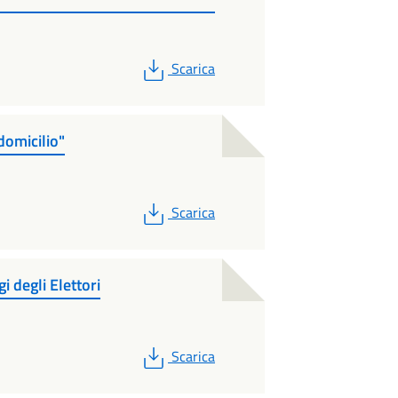
PDF
Scarica
domicilio"
PDF
Scarica
gi degli Elettori
PDF
Scarica