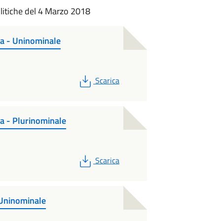
olitiche del 4 Marzo 2018
ca - Uninominale
PDF
Scarica
ca - Plurinominale
PDF
Scarica
 Uninominale