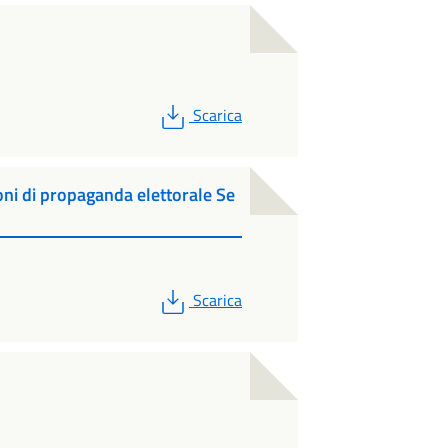
PDF
Scarica
oni di propaganda elettorale Se
PDF
Scarica