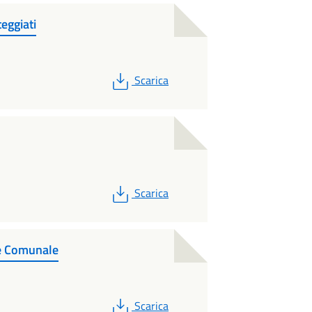
eggiati
PDF
Scarica
PDF
Scarica
e Comunale
PDF
Scarica