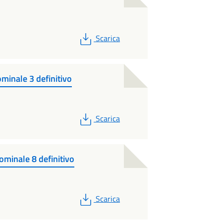
PDF
Scarica
minale 3 definitivo
PDF
Scarica
ominale 8 definitivo
PDF
Scarica