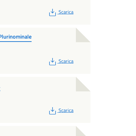
PDF
Scarica
 Plurinominale
PDF
Scarica
a
PDF
Scarica