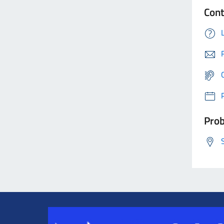
Cont
Prob