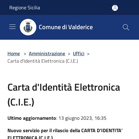
Salta al contenuto principale
Regione Sicilia
Comune di Valderice
Home
>
Amministrazione
>
Uffici
>
Carta d'Identità Elettronica (C.I.E.)
Carta d'Identità Elettronica
(C.I.E.)
Ultimo aggiornamento
: 13 giugno 2023, 16:35
Nuovo servizio per il rilascio della CARTA D’IDENTITA’
ELETTRONICA (C.I.E.)