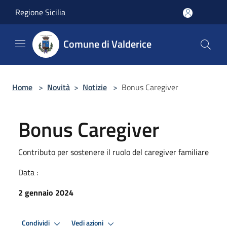
Salta al contenuto principale
Regione Sicilia
Comune di Valderice
Home
>
Novità
>
Notizie
>
Bonus Caregiver
Bonus Caregiver
Contributo per sostenere il ruolo del caregiver familiare
Data :
2 gennaio 2024
Condividi
Vedi azioni